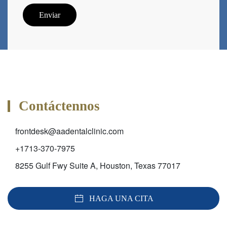
Enviar
Contáctennos
frontdesk@aadentalclinic.com
+1713-370-7975
8255 Gulf Fwy Suite A, Houston, Texas 77017
HAGA UNA CITA