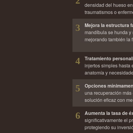
2
densidad del hueso en 
traumatismos o enfer
Mejora la estructura f
3
mandíbula se hunda y s
mejorando también la f
Tratamiento personal
4
injertos simples hasta
anatomía y necesidade
Opciones mínimament
5
una recuperación más 
solución eficaz con me
Aumenta la tasa de éx
6
significativamente el p
protegiendo su inversi