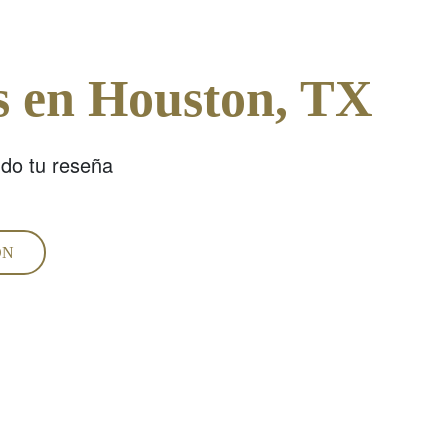
s en Houston, TX
ndo tu reseña
ÓN