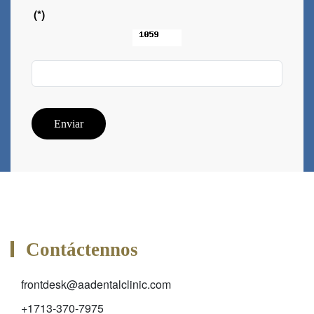
(*)
Enviar
Contáctennos
frontdesk@aadentalclinic.com
+1713-370-7975