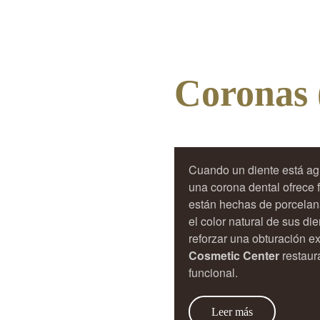
Coronas 
Cuando un diente está ag
una corona dental ofrece 
están hechas de porcelana
el color natural de sus d
reforzar una obturación e
Cosmetic Center
restaur
funcional.
Leer más