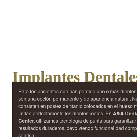
Implantes Dentale
Para los pacientes que han perdido uno o más dientes,
son una opción permanente y de apariencia natural. N
consisten en postes de titanio colocados en el hueso 
imitan perfectamente los dientes reales. En
A&A Denta
Center,
utilizamos tecnología de punta para garantizar
resultados duraderos, devolviendo funcionalidad compl
sonrisa.