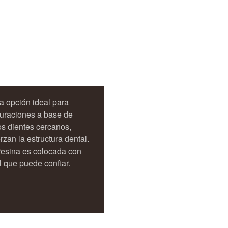
a opción ideal para
auraciones a base de
os dientes cercanos,
zan la estructura dental.
resina es colocada con
 que puede confiar.