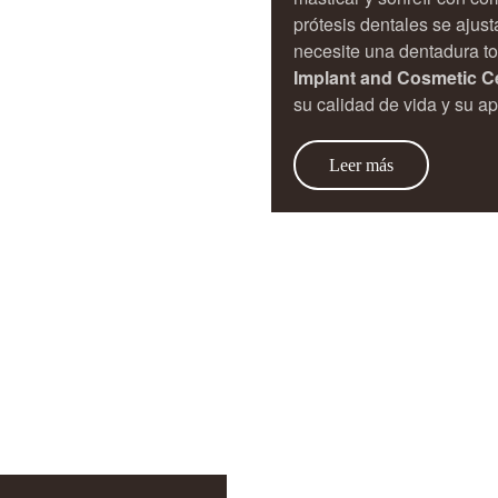
prótesis dentales se ajus
necesite una dentadura to
Implant and Cosmetic C
su calidad de vida y su ap
Leer más