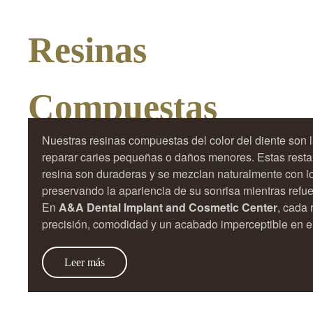
Resinas
Compuestas
Nuestras resinas compuestas del color del diente son l
reparar caries pequeñas o daños menores. Estas rest
resina son duraderas y se mezclan naturalmente con l
preservando la apariencia de su sonrisa mientras refuer
En
A&A Dental Implant and Cosmetic Center
, cada 
precisión, comodidad y un acabado imperceptible en el
Leer más