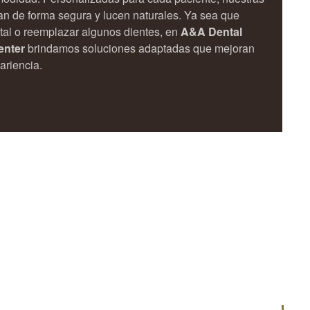
tan de forma segura y lucen naturales. Ya sea que
tal o reemplazar algunos dientes, en
A&A Dental
enter
brindamos soluciones adaptadas que mejoran
ariencia.