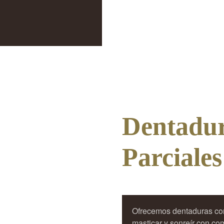
Dentadur
Parciales
Ofrecemos dentaduras comp
masticar y sonreír con co