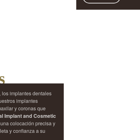
s
 los implantes dentales
uestros implantes
maxilar y coronas que
l Implant and Cosmetic
 una colocación precisa y
eta y confianza a su