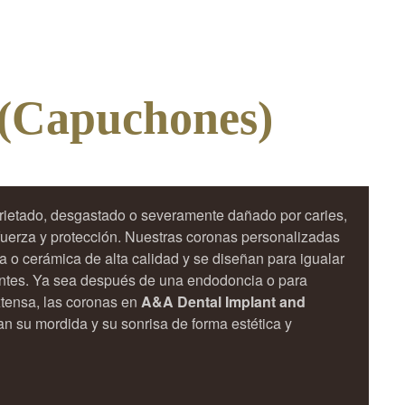
(Capuchones)
rietado, desgastado o severamente dañado por caries,
fuerza y protección. Nuestras coronas personalizadas
 o cerámica de alta calidad y se diseñan para igualar
ientes. Ya sea después de una endodoncia o para
xtensa, las coronas en
A&A Dental Implant and
an su mordida y su sonrisa de forma estética y